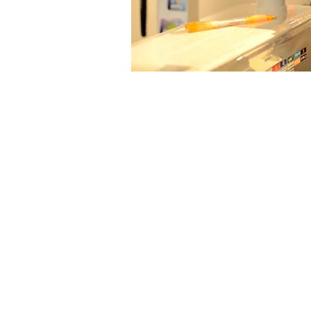
Call Us: 03-5660736 /
nonstopb@walla