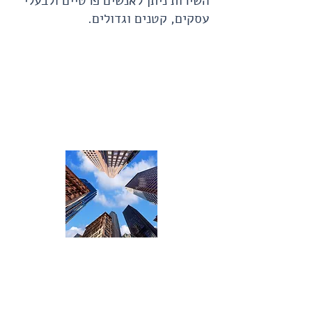
השירות ניתן לאנשים פרטיים ולבעלי
עסקים, קטנים וגדולים.
משלוחים
בינעירוניים
NON STOP
Call Us:
03-5660736
/
/ חומה ומגדל 16 תל
nonstopb@walla.co.il
אביב