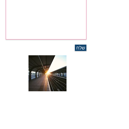
שלח
Call Us:
03-5660736
/
/ חומה ומגדל 16 תל
nonstopb@walla.co.il
אביב