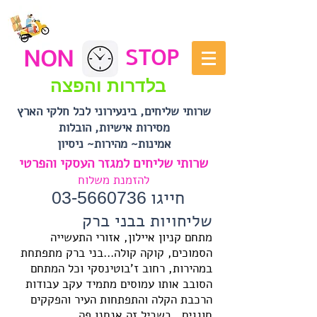
NON
STOP
בלדרות והפצה
שרותי שליחים, בינעירוני לכל חלקי הארץ
מסירות אישיות, הובלות
אמינות~ מהירות~ ניסיון
שרותי שליחים למגזר העסקי והפרטי
להזמנת משלוח
חייגו
03-5660736
שליחויות בבני ברק
מתחם קניון איילון, אזורי התעשייה
הסמוכים, קוקה קולה...בני ברק מתפתחת
במהירות, רחוב ז'בוטינסקי וכל המתחם
הסובב אותו עמוסים מתמיד עקב עבודות
הרכבת הקלה והתפתחות העיר והפקקים
חוגגים...בשביל זה אנחנו פה.